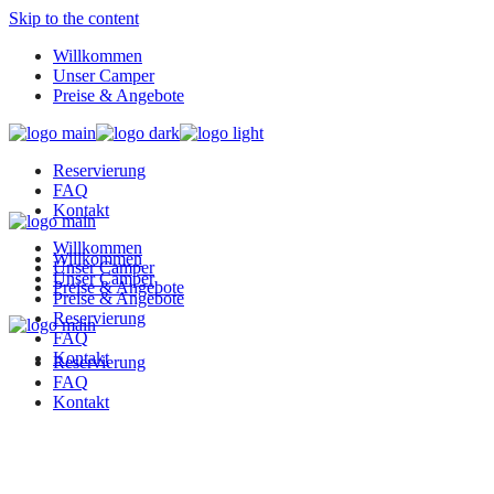
Skip to the content
Willkommen
Unser Camper
Preise & Angebote
Reservierung
FAQ
Kontakt
Willkommen
Willkommen
Unser Camper
Unser Camper
Preise & Angebote
Preise & Angebote
Reservierung
FAQ
Kontakt
Reservierung
FAQ
Kontakt
Amenity: Anzahl Schlaf